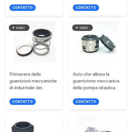
Cartuccia Tipo TUJ88
Vogelsang Vx186/215
SITO
per Pompa per Fanghi
PBT A021 Sigillo della
CONTATTO
CONTATTO
cartuccia
PRIVACY
POLICY
Primavera delle
Auto che allinea la
guarnizioni meccaniche
guarnizione meccanica
di industriale dei
della pompa idraulica
soffietti dell'elastomero
della guarnizione di
del FBD singola per le
muggito di 502
CONTATTO
CONTATTO
pompe per acque luride
elastomeri