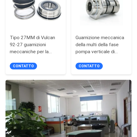
Tipo 27MM di Vulcan
Guarnizione meccanica
92-27 guarnizioni
della multi della fase
meccaniche per la
pompa verticale di
guarnizione della pompa
Grundfos con
di serie di LKH
cuscinetto
CONTATTO
CONTATTO