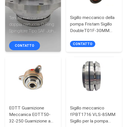
FABBRICA
Sigillo meccanico della
Tenuta meccanica a
CONTROLLO
pompa Fristam Sigillo
doppia cartuccia O-Ring
DI
DoubleT01F-30MM
Spingitore Tipo SAF John
Costume per la
Crane
QUALITÀ
sostituzione della
CONTATTO
CONTATTO
pompa Fristam AES
CONTATTICI
RICHIEDA
UNA
CITAZIONE
EOTT Guarnizione
Sigillo meccanico
MAPPA
Meccanica EOTT50-
fPBT1716 VLS-85MM
32-250 Guarnizione a
Sigillo per la pompa
DEL