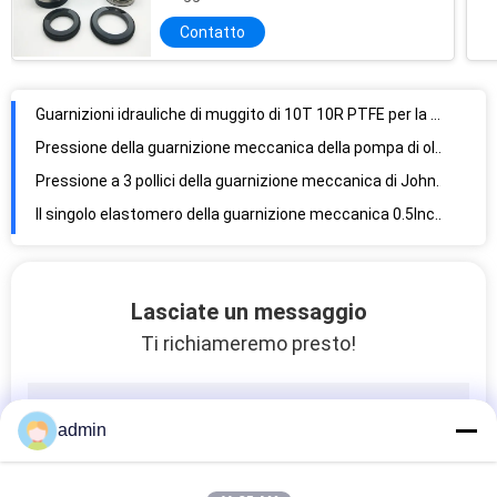
Contatto
Guarnizioni idrauliche di muggito di 10T 10R PTFE per la pompa industriale
Pressione della guarnizione meccanica della pompa di olio di API628 7D meno 0.8bar
Pressione a 3 pollici della guarnizione meccanica di John Crane Type 2 meno guarnizione meccanica di muggito dell'elastomero 1bar
Il singolo elastomero della guarnizione meccanica 0.5Inch della primavera di John Crane 21 muggisce la guarnizione meccanica
DIN24960 tipo 24 tipo guarnizione meccanica di muggito della guarnizione dell'asse della pompa idraulica
tipo multiplo 40 guarnizioni meccaniche della guarnizione meccanica della primavera 350Psi di Vulcan
Lasciate un messaggio
Tipo 41 guarnizione meccanica della pompa di Hidrostal delle guarnizioni meccaniche della pompa singola
Ti richiameremo presto!
Elastomero 3/8" guarnizione ceramica della pompa idraulica delle guarnizioni meccaniche della pompa
Tipo 67 guarnizione meccanica meccanica della guarnizione W07DM Aesseal dell'asse per la pompa di muggito
Guarnizioni meccaniche della pompa di Roten 7k 68 per acqua pulita
admin
14mm ha squilibrato la guarnizione della pompa della guarnizione meccanica 848420090
Tipo 70 guarnizioni meccaniche della pompa di 25.4MM per la pompa idraulica