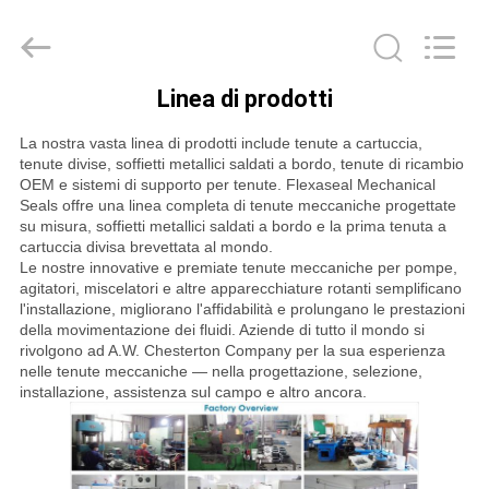
Hefei
Supseals
International
Trade
Co.,
Ltd..
All
Linea di prodotti
Rights
CASA
Reserved.
La nostra vasta linea di prodotti include tenute a cartuccia,
tenute divise, soffietti metallici saldati a bordo, tenute di ricambio
PRODOTTI
OEM e sistemi di supporto per tenute. Flexaseal Mechanical
Seals offre una linea completa di tenute meccaniche progettate
su misura, soffietti metallici saldati a bordo e la prima tenuta a
VIDEO
cartuccia divisa brevettata al mondo.
Le nostre innovative e premiate tenute meccaniche per pompe,
agitatori, miscelatori e altre apparecchiature rotanti semplificano
l'installazione, migliorano l'affidabilità e prolungano le prestazioni
CIRCA
della movimentazione dei fluidi. Aziende di tutto il mondo si
rivolgono ad A.W. Chesterton Company per la sua esperienza
NOI
nelle tenute meccaniche — nella progettazione, selezione,
installazione, assistenza sul campo e altro ancora.
GIRO
DELLA