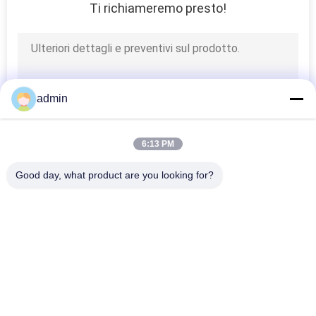
Ti richiameremo presto!
admin
6:13 PM
Good day, what product are you looking for?
Categorie popolari
Tutti
Guarnizioni 
Guarnizioni 
Meccaniche Della 
Meccaniche 
Pompa
Industriali
Guarnizione 
Guarnizione 
Meccanica Della 
Meccanica Della 
Singola Primavera
Pompa Di Grundfos