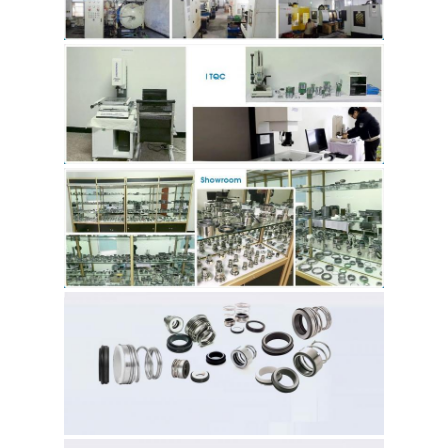
FABBRICA
CONTROLLO
DI
QUALITÀ
CONTATTICI
RICHIEDA
UNA
CITAZIONE
MAPPA
DEL