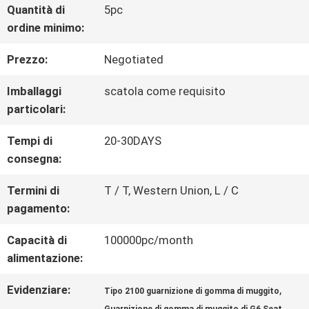
GIRO
Quantità di
5pc
ordine minimo:
DELLA
Prezzo:
Negotiated
FABBRICA
Imballaggi
scatola come requisito
particolari:
CONTROLLO
Tempi di
20-30DAYS
DI
consegna:
QUALITÀ
Termini di
T / T, Western Union, L / C
pagamento:
CONTATTICI
Capacità di
100000pc/month
alimentazione:
RICHIEDA
Evidenziare:
,
Tipo 2100 guarnizione di gomma di muggito
,