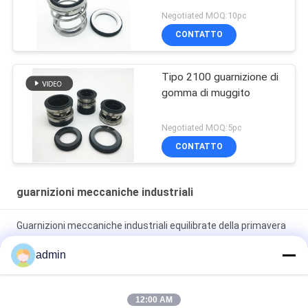
Negotiated MOQ:10pc
CONTATTO
Tipo 2100 guarnizione di
gomma di muggito
Negotiated MOQ:5pc
CONTATTO
guarnizioni meccaniche industriali
Guarnizioni meccaniche industriali equilibrate della primavera
H7N di Wave con il giunto circolare
admin
Velocità della guarnizione meccanica della primavera 68E di
Wave singola meno 25m/S
12:00 AM