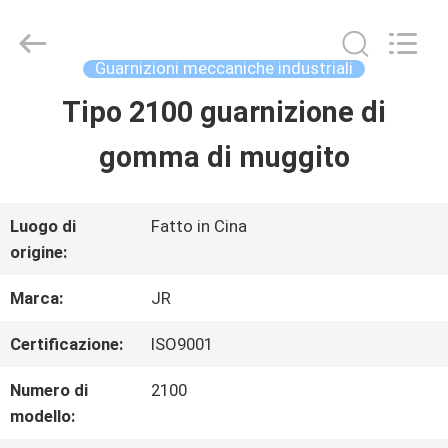
2026
Hefei
Supseals
International
Guarnizioni meccaniche industriali
Trade
Co.,
Tipo 2100 guarnizione di
CASA
Ltd..
All
Rights
gomma di muggito
Reserved.
PRODOTTI
Luogo di
Fatto in Cina
origine:
VIDEO
Marca:
JR
CIRCA
Certificazione:
ISO9001
NOI
Numero di
2100
modello: