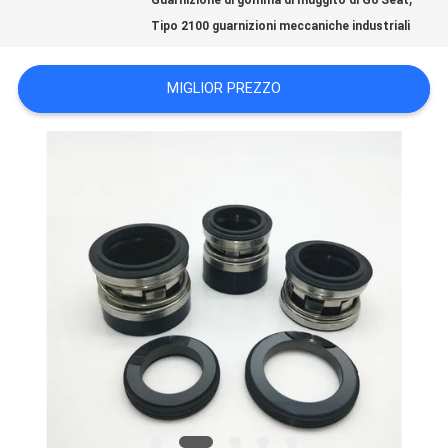
UNA
Guarnizione di gomma di muggito di G6 Seat
Tipo 2100 guarnizioni meccaniche industriali
CITAZIONE
MIGLIOR PREZZO
MAPPA
DEL
SITO
PRIVACY
POLICY