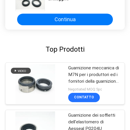
Continua
Top Prodotti
Guarnizione meccanica di
M7N per i produttori ed i
fornitori della guarnizione
della primavera di Wave
Negotiated MOQ:5pc
della pompa
CONTATTO
Guarnizione dei soffietti
dell'elastomero di
Aesseal P0204U