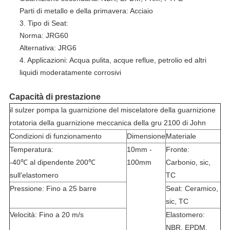
Parti di metallo e della primavera: Acciaio
3. Tipo di Seat:
Norma: JRG60
Alternativa: JRG6
4. Applicazioni: Acqua pulita, acque reflue, petrolio ed altri
liquidi moderatamente corrosivi
Capacità di prestazione
il sulzer pompa la guarnizione del miscelatore della guarnizione
rotatoria della guarnizione meccanica della gru 2100 di John
Condizioni di funzionamento
Dimensione
Materiale
Temperatura:
10mm -
Fronte:
-40℃ al dipendente 200℃
100mm
Carbonio, sic,
sull'elastomero
TC
Pressione: Fino a 25 barre
Seat: Ceramico,
sic, TC
Velocità: Fino a 20 m/s
Elastomero:
NBR, EPDM,