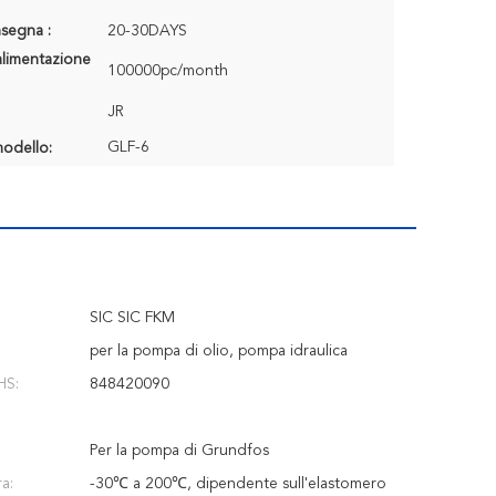
segna :
20-30DAYS
alimentazione
100000pc/month
JR
GLF-6
odello:
SIC SIC FKM
per la pompa di olio, pompa idraulica
HS:
848420090
Per la pompa di Grundfos
a:
-30℃ a 200℃, dipendente sull'elastomero