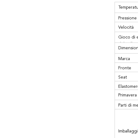
Temperatu
Pressione
Velocità
Gioco di e
del galle
Dimensio
Marca
Fronte
Seat
Elastomer
Primavera
Parti di me
Imballaggi