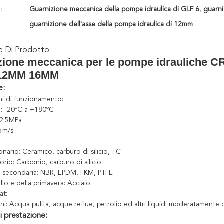
:
Guarnizione meccanica della pompa idraulica di GLF 6
,
guarni
guarnizione dell'asse della pompa idraulica di 12mm
ne Di Prodotto
zione meccanica per le pompe idrauliche C
 12MM 16MM
e:
ni di funzionamento:
: -20ºC a +180ºC
≤2.5MPa
15m/s
onario: Ceramico, carburo di silicio, TC
orio: Carbonio, carburo di silicio
 secondaria: NBR, EPDM, FKM, PTFE
allo e della primavera: Acciaio
at:
oni: Acqua pulita, acque reflue, petrolio ed altri liquidi moderatamente 
i prestazione: