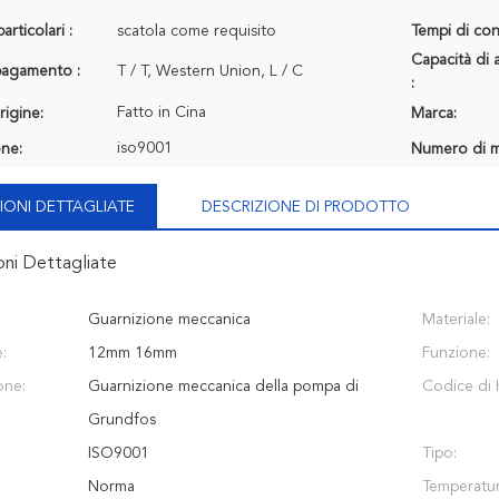
articolari :
scatola come requisito
Tempi di con
Capacità di 
 pagamento :
T / T, Western Union, L / C
:
Fatto in Cina
rigine:
Marca:
iso9001
one:
Numero di m
IONI DETTAGLIATE
DESCRIZIONE DI PRODOTTO
oni Dettagliate
Guarnizione meccanica
Materiale:
:
12mm 16mm
Funzione:
one:
Guarnizione meccanica della pompa di
Codice di 
Grundfos
ISO9001
Tipo:
Norma
Temperatur