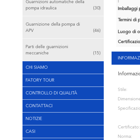
:
Guarnizioni automatiche della
pompa idraulica
(30)
Imballaggi p
Termini di
Guarnizione della pompa di
APV
(46)
Luogo di o
Certificazi
Parti delle guarnizioni
meccaniche
(15)
INFORMAZ
CHI SIAMO
Informazi
FATORY TOUR
Stile:
CONTROLLO DI QUALITÀ
Dimensione
CONTATTACI
Specificazi
NOTIZIE
Certificato:
CASI
Norma: