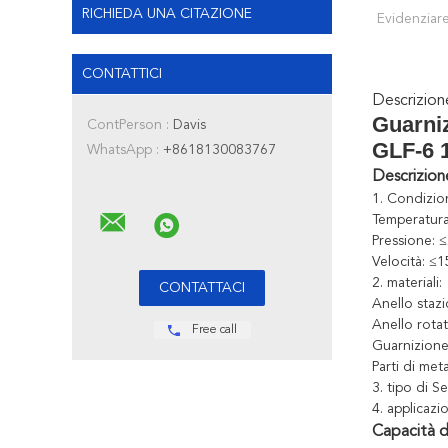
RICHIEDA UNA CITAZIONE
Evidenziare
CONTATTICI
Descrizio
Guarni
ContPerson :
Davis
GLF-6
WhatsApp :
+8618130083767
Descrizion
1. Condizio
Temperatura
Pressione: 
Velocità: ≤
2. materiali:
Anello stazi
Anello rotat
Free call
Guarnizione
Parti di met
3. tipo di Se
4. applicazi
Capacità d