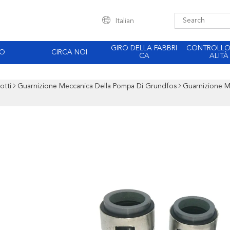
Italian
GIRO DELLA FABBRI
CONTROLLO 
EO
CIRCA NOI
CA
ALITÀ
otti
Guarnizione Meccanica Della Pompa Di Grundfos
Guarnizione M