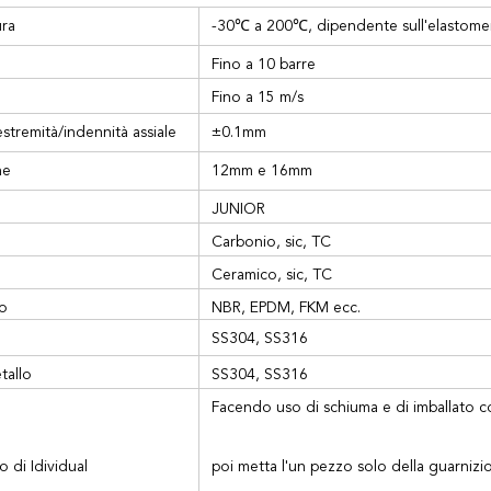
ra
-30℃ a 200℃, dipendente sull'elastome
Fino a 10 barre
Fino a 15 m/s
stremità/indennità assiale
±0.1mm
ggiante
ne
12mm e 16mm
JUNIOR
Carbonio, sic, TC
Ceramico, sic, TC
o
NBR, EPDM, FKM ecc.
SS304, SS316
tallo
SS304, SS316
Facendo uso di schiuma e di imballato co
o di Idividual
poi metta l'un pezzo solo della guarnizi