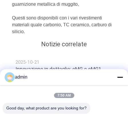
guarnizione metallica di muggito,
SITO
Questi sono disponibili con i vari rivestimenti
PRIVACY
materiali quale carbonio, TC ceramico, carburo di
silicio.
POLICY
Notizie correlate
2025-10-21
Innovazione in dettaglio: eMG e eMG1
admin
top
7:50 AM
Good day, what product are you looking for?
Categorie popolari
Tutti