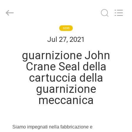
Hefei
Supseals
International
Trade
Co.,
Ltd..
All
Rights
CASA
NEWS
Reserved.
Jul 27, 2021
PRODOTTI
guarnizione John
Crane Seal della
VIDEO
cartuccia della
guarnizione
CIRCA
NOI
meccanica
GIRO
DELLA
Siamo impegnati nella fabbricazione e