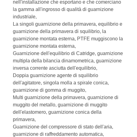
nell'installazione che esportano e che comerciano
FABBRICA
la gamma all'ingrosso di qualità di guarnizione
industriale,
CONTROLLO
La singoli guarnizione della primavera, equilibrio e
guarnizione della primavera di squilibrio, la
DI
guarnizione montata esterna, PTFE muggiscono la
QUALITÀ
guarnizione montata esterna,
Guarnizione dell'equilibrio di Catridge, guarnizione
multipla della bilancia dinamometrica, guarnizione
CONTATTICI
inversa corrente asciutta dell'equilibrio,
Doppia guarnizione agente di squilibrio
RICHIEDA
dell'agitatore, singola molla a spirale conica,
guarnizione di gomma di muggito,
UNA
Multi guarnizione della primavera, guarnizione di
CITAZIONE
muggito del metallo, guarnizione di muggito
dell'elastomero, guarnizione conica della
primavera,
MAPPA
Guarnizione del compressore di stato dell'aria,
DEL
guarnizione di raffreddamento automatica,