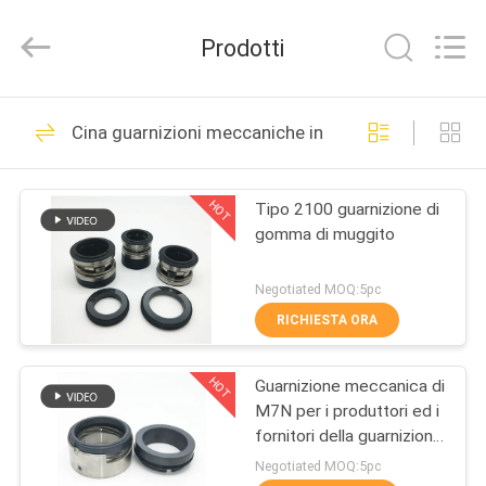
Hefei
Supseals
International
Prodotti
Trade
Co.,
Ltd..
All
Rights
CASA
160
Reserved.
Cina guarnizioni meccaniche industriali
Guarnizioni
PRODOTTI
meccaniche della
HOT
Tipo 2100 guarnizione di
gomma di muggito
pompa
VIDEO
Negotiated MOQ:5pc
CIRCA
RICHIESTA ORA
137
NOI
guarnizioni
HOT
Guarnizione meccanica di
M7N per i produttori ed i
GIRO
meccaniche
fornitori della guarnizione
DELLA
della primavera di Wave
Negotiated MOQ:5pc
industriali