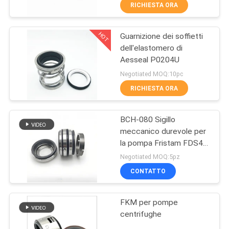
della pompa
FABBRICA
RICHIESTA ORA
HOT
Guarnizione dei soffietti
CONTROLLO
138
dell'elastomero di
DI
Aesseal P0204U
Guarnizione
QUALITÀ
Negotiated MOQ:10pc
meccanica della
RICHIESTA ORA
singola primavera
CONTATTICI
BCH-080 Sigillo
meccanico durevole per
RICHIEDA
la pompa Fristam FDS4
89
UNA
con materiale
Negotiated MOQ:5pz
SIC/SIC/HNBR/C-TC-
Guarnizione
CITAZIONE
CONTATTO
HNBR
meccanica della
FKM per pompe
MAPPA
pompa di Grundfos
centrifughe
DEL