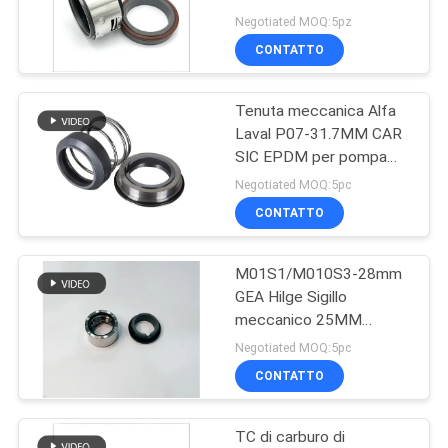
SITO
Negotiated MOQ:5pz
CONTATTO
74
PRIVACY
O Ring Mechanical
Tenuta meccanica Alfa
POLICY
Laval P07-31.7MM CAR
Seal
SIC EPDM per pompa
centrifuga igienica, serie
Negotiated MOQ:5pc
LKH
CONTATTO
M01S1/M010S3-28mm
41
GEA Hilge Sigillo
Guarnizioni
meccanico 25MM
30MM Per pompe
Negotiated MOQ:5pc
meccaniche della
sanitarie Gea pompa
CONTATTO
cartuccia
TC di carburo di