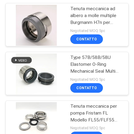
Tenuta meccanica ad
50
albero a molle multiple
guarnizione
Burgmanm H7n per
pompa dell'acqua
Negotiated MOQ:5pc
meccanica di
CONTATTO
muggito del metallo
Type 57B/58B/58U
Elastomer O-Ring
Mechanical Seal Multi
35
Spring Seal For Industrial
Negotiated MOQ:5pc
Guarnizioni di
Pump
CONTATTO
muggito di PTFE
Tenuta meccanica per
pompa Fristam FL
Modello FL55/FLF55
FL75/FLF75
Negotiated MOQ:5pc
FL100/FLF100