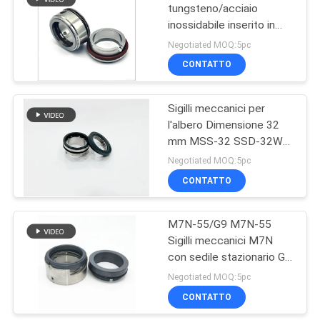
tungsteno/acciaio
inossidabile inserito in
23
SS304
Negotiated MOQ:5pc
Guarnizione
CONTATTO
meccanica di
Sigilli meccanici per
Lowara
l'albero Dimensione 32
mm MSS-32 SSD-32W
NISSIN pompa sanitaria
Negotiated MOQ:5pc
CONTATTO
20
Guarnizione
M7N-55/G9 M7N-55
Sigilli meccanici M7N
meccanica della
con sedile stazionario G9
pompa idraulica
per pompe idriche
Negotiated MOQ:5pc
CONTATTO