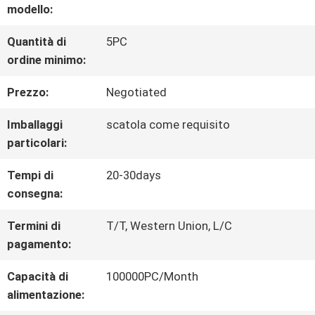
GIRO
modello:
DELLA
Quantità di
5PC
ordine minimo:
FABBRICA
Prezzo:
Negotiated
CONTROLLO
Imballaggi
scatola come requisito
particolari:
DI
Tempi di
20-30days
QUALITÀ
consegna:
Termini di
T/T, Western Union, L/C
CONTATTICI
pagamento:
Capacità di
100000PC/Month
RICHIEDA
alimentazione: