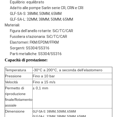
Equilibrio: equilibrato
Adatto alle pompe Sarlin serie CR, CRN e CRI
GLF-SA-S: 38MM; 50MM; 65MM
GLF-SA-L: 32MM; 38MM; 50MM; 65MM
Materiali:
Figura dell'anello rotante: SiC/TC/CAR
Fusoliera stazionaria: SiC/TC/CAR
Elastomeri: FKM/EPDM/FFKM
Sorgenti: SS304/SS316
Parti metalliche: SS304/SS316
Capacità di prestazione:
Temperatura
-30°C a 200°C, a seconda dell'elastomero
Pressione
Fino a 10 bar
Velocità
Fino a 15 m/s
Permetto di
± 0,1 mm
riproduzione
finale/flotamento
assiale
Dimensione
GLF-SA-S: 38MM; 50MM; 65MM
GLF-SA-L: 32MM; 38MM; 50MM; 65MM