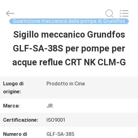
2026
Hefei
Supseals
International
Guarnizione meccanica della pompa di Grundfos
Trade
Co.,
Sigillo meccanico Grundfos
CASA
Ltd..
All
Rights
GLF-SA-38S per pompe per
Reserved.
PRODOTTI
acque reflue CRT NK CLM-G
VIDEO
Luogo di
Prodotto in Cina
origine:
CIRCA
Marca:
JR
NOI
Certificazione:
ISO9001
Numero di
GLF-SA-38S