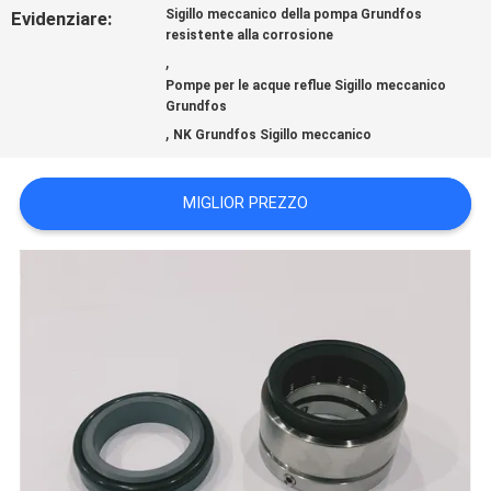
UNA
Sigillo meccanico della pompa Grundfos
Evidenziare:
resistente alla corrosione
CITAZIONE
,
Pompe per le acque reflue Sigillo meccanico
Grundfos
,
MAPPA
NK Grundfos Sigillo meccanico
DEL
MIGLIOR PREZZO
SITO
PRIVACY
POLICY