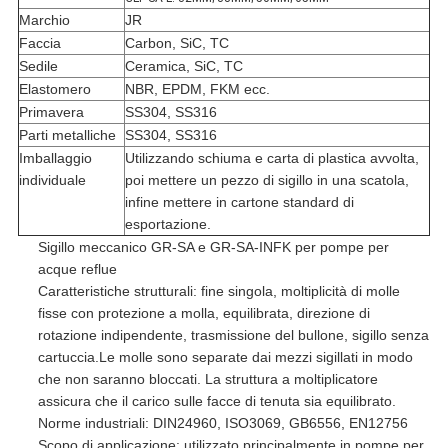
Marchio
JR
Faccia
Carbon, SiC, TC
Sedile
Ceramica, SiC, TC
Elastomero
NBR, EPDM, FKM ecc.
Primavera
SS304, SS316
Parti metalliche
SS304, SS316
Imballaggio
Utilizzando schiuma e carta di plastica avvolta,
individuale
poi mettere un pezzo di sigillo in una scatola,
infine mettere in cartone standard di
esportazione.
Sigillo meccanico GR-SA e GR-SA-INFK per pompe per
acque reflue
Caratteristiche strutturali: fine singola, moltiplicità di molle
fisse con protezione a molla, equilibrata, direzione di
rotazione indipendente, trasmissione del bullone, sigillo senza
cartuccia.Le molle sono separate dai mezzi sigillati in modo
che non saranno bloccati. La struttura a moltiplicatore
assicura che il carico sulle facce di tenuta sia equilibrato.
Norme industriali: DIN24960, ISO3069, GB6556, EN12756
Scopo di applicazione: utilizzato principalmente in pompe per