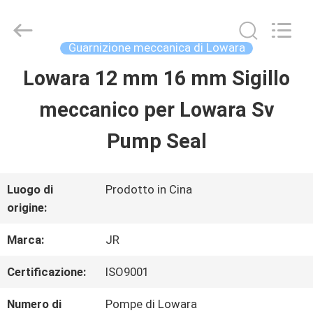
2026
Hefei
Supseals
International
Guarnizione meccanica di Lowara
Trade
Co.,
Lowara 12 mm 16 mm Sigillo
CASA
Ltd..
All
Rights
meccanico per Lowara Sv
Reserved.
PRODOTTI
Pump Seal
VIDEO
Luogo di
Prodotto in Cina
origine:
CIRCA
Marca:
JR
NOI
Certificazione:
ISO9001
Numero di
Pompe di Lowara