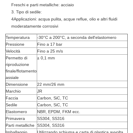
Freschi e parti metalliche: acciaio
3. Tipo di sedile:
4Applicazioni: acqua pulita, acque reflue, olio e altri fluidi
moderatamente corrosivi
Temperatura
-30°C a 200°C, a seconda dell'elastomero
Pressione
Fino a 17 bar
Velocità
Fino a 25 m/s
Permetto di
± 0,1 mm
riproduzione
finale/flotamento
assiale
Dimensione
22 mm/26 mm
Marchio
JR
Faccia
Carbon, SiC, TC
Sedile
Carbon, SiC, TC
Elastomero
NBR, EPDM, FKM ecc.
Primavera
SS304, SS316
Parti metalliche
SS304, SS316
Imballaggio
Utilizzando schiuma e carta di plastica avvolta,