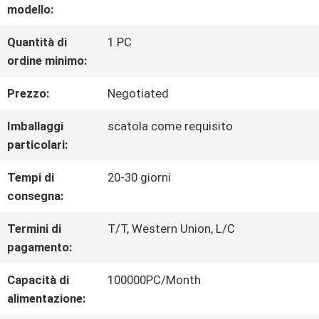
GIRO
modello:
DELLA
Quantità di
1 PC
ordine minimo:
FABBRICA
Prezzo:
Negotiated
CONTROLLO
Imballaggi
scatola come requisito
particolari:
DI
Tempi di
20-30 giorni
QUALITÀ
consegna:
Termini di
T/T, Western Union, L/C
CONTATTICI
pagamento:
Capacità di
100000PC/Month
RICHIEDA
alimentazione: