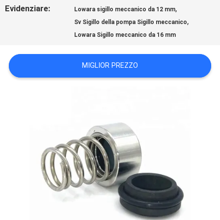
UNA
Evidenziare:
,
Lowara sigillo meccanico da 12 mm
,
CITAZIONE
Sv Sigillo della pompa Sigillo meccanico
Lowara Sigillo meccanico da 16 mm
MAPPA
MIGLIOR PREZZO
DEL
SITO
PRIVACY
POLICY