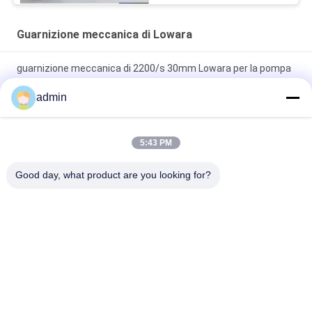
Guarnizione meccanica di Lowara
guarnizione meccanica di 2200/s 30mm Lowara per la pompa
centrifuga sanitaria
admin
Fronte di carbonio 22MM 2200/1 di dispositivo di tenuta
idraulica meccanico per le industrie lattiere
5:43 PM
Singola guarnizione dell'asse della pompa della guarnizione
Good day, what product are you looking for?
meccanica della primavera 208-11 Lowara
Categorie popolari
Tutti
Guarnizioni 
Guarnizioni 
Meccaniche Della 
Meccaniche 
Pompa
Industriali