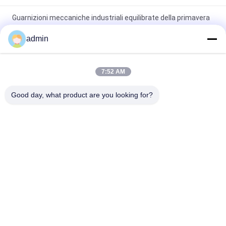
Guarnizioni meccaniche industriali equilibrate della primavera
H7N di Wave con il giunto circolare
admin
Velocità della guarnizione meccanica della primavera 68E di
Wave singola meno 25m/S
7:52 AM
l'asse industriale di 18m/S 68D sigilla la guarnizione
Good day, what product are you looking for?
meccanica della primavera di Wave
Categorie popolari
Tutti
Guarnizioni 
Guarnizioni 
Meccaniche Della 
Meccaniche 
Pompa
Industriali
Guarnizione 
Guarnizione 
Meccanica Della 
Meccanica Della 
Singola Primavera
Pompa Di Grundfos