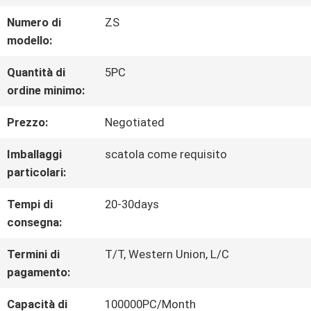
GIRO
Numero di
ZS
DELLA
modello:
FABBRICA
Quantità di
5PC
ordine minimo:
CONTROLLO
Prezzo:
Negotiated
DI
Imballaggi
scatola come requisito
particolari:
QUALITÀ
Tempi di
20-30days
consegna:
CONTATTICI
Termini di
T/T, Western Union, L/C
pagamento:
RICHIEDA
Capacità di
100000PC/Month