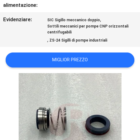
UNA
alimentazione:
CITAZIONE
Evidenziare:
,
SIC Sigillo meccanico doppio
Sottili meccanici per pompe CNP orizzontali
centrifugabili
MAPPA
,
ZS-24 Sigilli di pompe industriali
DEL
MIGLIOR PREZZO
SITO
PRIVACY
POLICY