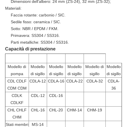
Dimensioni dell'albero: 24 mm (ZS-24), 32 mm (ZS-32);
Materiali:
Faccia rotante: carbonio / SIC.
Sedile fisso: ceramica / SIC.
Sotto: NBR / EPDM / FKM.
Primavera: SS304 / SS316.
Parti metalliche: SS304 / SS316.
Capacità di prestazione
Modello di
Modello
Modello
Modello
Modello di
Modello
pompa
di sigillo
di sigillo
di sigillo
sigillo
di sigillo
CDL CDLF
CDLA-12
CDLA-16
CDLA-22
CDLA-32
CDLA-
CDM CDM
36
CDLK
CDL-12
CDL-16
CDLKF
CHL CHLF
CHL-16
CHL-20
CHM-14
CHM-19
CHM
Stati membri
MS-14