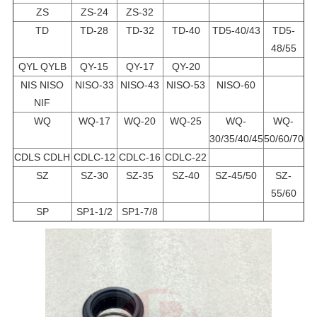
ZS
ZS-24
ZS-32
TD
TD-28
TD-32
TD-40
TD5-40/43
TD5-
48/55
QYL QYLB
QY-15
QY-17
QY-20
NIS NISO
NISO-33
NISO-43
NISO-53
NISO-60
NIF
WQ
WQ-17
WQ-20
WQ-25
WQ-
WQ-
30/35/40/45
50/60/70
CDLS CDLH
CDLC-12
CDLC-16
CDLC-22
SZ
SZ-30
SZ-35
SZ-40
SZ-45/50
SZ-
55/60
SP
SP1-1/2
SP1-7/8