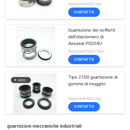
della primavera di Wave
Negotiated MOQ:5pc
della pompa
CONTATTO
Guarnizione dei soffietti
dell'elastomero di
Aesseal P0204U
Negotiated MOQ:10pc
CONTATTO
Tipo 2100 guarnizione di
gomma di muggito
Negotiated MOQ:5pc
CONTATTO
guarnizioni meccaniche industriali