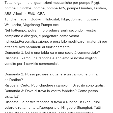
Tutte le gamme di guarnizioni meccaniche per pompe Flygt,
pompe Grundfos, pompe, pompe APV, pompe Grindes, Fristam,
ABS, Alleeiler, EMU, GEA
Tunchenhagen, Godwin, Hidrostal, Hilge, Johnson, Lowara,
Waukesha, Vogelsang Pumps ecc.
Nel frattempo, potremmo produrre sigilli secondo il vostro
campione o disegno, e progettare come vostra
richiesta,
Personalizzazione: è possibile modificare i materiali per
ottenere altri parametri di funzionamento.
Domanda 1: Lei è una fabbrica o una società commerciale?
Risposta: Siamo una fabbrica e abbiamo le nostre migliori
vendite per il servizio commerciale.
Domanda 2: Posso provare a ottenere un campione prima
dell'ordine?
Risposta: Certo. Puoi chiedere i campioni. Di solito sono gratis.
Domanda 3: Dove si trova la vostra fabbrica? Come posso
visitarla?
Risposta: La nostra fabbrica si trova a Ningbo, in Cina. Puoi
volare direttamente all'aeroporto di Ningbo o Shanghai. Tutti i
nostri clienti, da casa o all'estero, sono calorosamente i