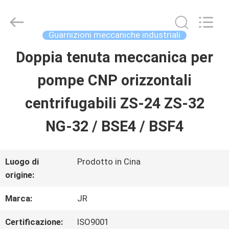
2026
Hefei
Supseals
International
Guarnizioni meccaniche industriali
Trade
Co.,
Doppia tenuta meccanica per
CASA
Ltd..
All
Rights
pompe CNP orizzontali
Reserved.
PRODOTTI
centrifugabili ZS-24 ZS-32
NG-32 / BSE4 / BSF4
VIDEO
Luogo di
Prodotto in Cina
CIRCA
origine:
NOI
Marca:
JR
Certificazione:
ISO9001