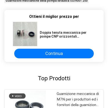
Guarnizioni meccaniche della pompa idraulica ISO9001 250
Ottieni il miglior prezzo per
Doppia tenuta meccanica per
pompe CNP orizzontali
centrifugabili ZS-24 ZS-32 NG-32 /
BSE4 / BSF4
Continua
Top Prodotti
Guarnizione meccanica di
M7N per i produttori ed i
fornitori della guarnizione