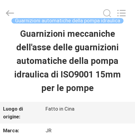
2026
Hefei
Supseals
International
Guarnizioni automatiche della pompa idraulica
Trade
Co.,
Guarnizioni meccaniche
CASA
Ltd..
All
Rights
dell'asse delle guarnizioni
Reserved.
PRODOTTI
automatiche della pompa
idraulica di ISO9001 15mm
VIDEO
per le pompe
CIRCA
Luogo di
Fatto in Cina
NOI
origine:
Marca:
JR