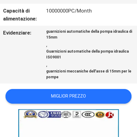
UNA
Capacità di
10000000PC/Month
CITAZIONE
alimentazione:
guarnizioni automatiche della pompa idraulica di
Evidenziare:
MAPPA
15mm
,
DEL
Guarnizioni automatiche della pompa idraulica
ISO9001
,
SITO
guarnizioni meccaniche dell'asse di 15mm per le
pompe
PRIVACY
MIGLIOR PREZZO
POLICY