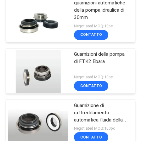
guarnizioni automatiche
della pompa idraulica di
30mm
Negotiated MOQ:10pc
CONTATTO
Guarnizioni della pompa
di FTK2 Ebara
Negotiated MOQ:10pc
CONTATTO
Guarnizione di
raffreddamento
automatica fluida della
pompa delle FK
Negotiated MOQ:100pc
CONTATTO