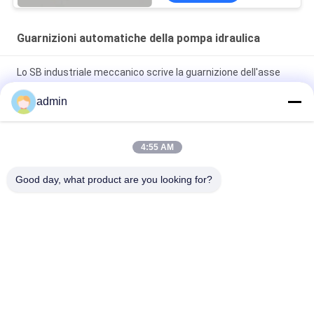
Guarnizioni automatiche della pompa idraulica
Lo SB industriale meccanico scrive la guarnizione dell'asse
della pompa idraulica per l'automobile
admin
La pompa idraulica automatica di FB 30mm 25 Antivari sigilla il
fronte del carburo di silicio
4:55 AM
Guarnizione meccanica del motore di JUNIOR della guarnizione
Good day, what product are you looking for?
ceramica automatica della pompa idraulica 16mm
Categorie popolari
Tutti
Guarnizioni 
Guarnizioni 
Meccaniche Della 
Meccaniche 
Pompa
Industriali