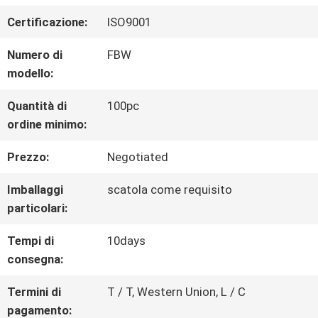
GIRO
Certificazione:
ISO9001
DELLA
Numero di
FBW
FABBRICA
modello:
Quantità di
100pc
CONTROLLO
ordine minimo:
DI
Prezzo:
Negotiated
QUALITÀ
Imballaggi
scatola come requisito
particolari:
CONTATTICI
Tempi di
10days
consegna:
RICHIEDA
Termini di
T / T, Western Union, L / C
pagamento: