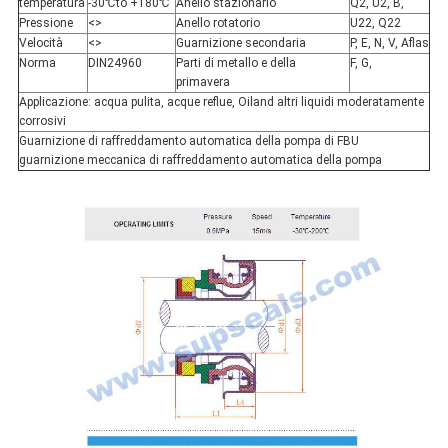
temperatura
-30℃to +180℃
Anello stazionario
Q2, U2, B,
Pressione
<>
Anello rotatorio
U22, Q22
Velocità
<>
Guarnizione secondaria
P, E, N, V, Aflas
Norma
DIN24960
Parti di metallo e della
F, G,
primavera
Applicazione: acqua pulita, acque reflue, Oiland altri liquidi moderatamente
corrosivi
Guarnizione di raffreddamento automatica della pompa di FBU
guarnizione meccanica di raffreddamento automatica della pompa