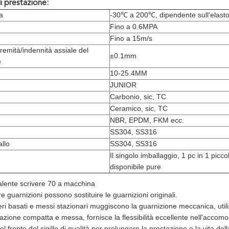
i prestazione:
a
-30℃ a 200℃, dipendente sull'elast
Fino a 0.6MPA
Fino a 15m/s
remità/indennità assiale del
±0.1mm
e
10-25.4MM
JUNIOR
Carbonio, sic, TC
Ceramico, sic, TC
NBR, EPDM, FKM ecc.
SS304, SS316
allo
SS304, SS316
Il singolo imballaggio, 1 pc in 1 picco
disponibile pure
alente scrivere 70 a macchina
e guarnizioni possono sostituire le guarnizioni originali.
ri basati e messi stazionari muggiscono la guarnizione meccanica, utiliz
azione compatta e messa, fornisce la flessibilità eccellente nell'accomo
del fronte del sigillo di qualità per prolungare la prestazione e la vita d