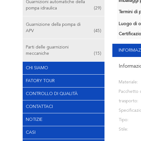
Imballaggi p
Guarnizioni automatiche della
pompa idraulica
(29)
Termini di
Luogo di o
Guarnizione della pompa di
APV
(45)
Certificazi
Parti delle guarnizioni
INFORMAZ
meccaniche
(15)
Informazi
CHI SIAMO
FATORY TOUR
Materiale:
Pacchetto 
CONTROLLO DI QUALITÀ
trasporto:
CONTATTACI
Specificazi
NOTIZIE
Tipo:
Stile:
CASI