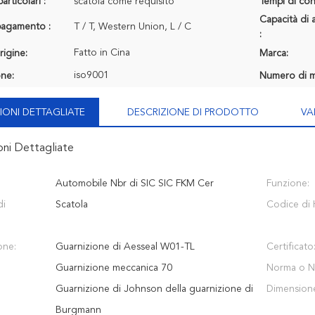
articolari :
scatola come requisito
Tempi di con
Capacità di 
 pagamento :
T / T, Western Union, L / C
:
Fatto in Cina
rigine:
Marca:
iso9001
one:
Numero di m
IONI DETTAGLIATE
DESCRIZIONE DI PRODOTTO
VA
oni Dettagliate
Automobile Nbr di SIC SIC FKM Cer
Funzione:
di
Scatola
Codice di 
one:
Guarnizione di Aesseal W01-TL
Certificato
Guarnizione meccanica 70
Norma o N
Guarnizione di Johnson della guarnizione di
Dimension
Burgmann