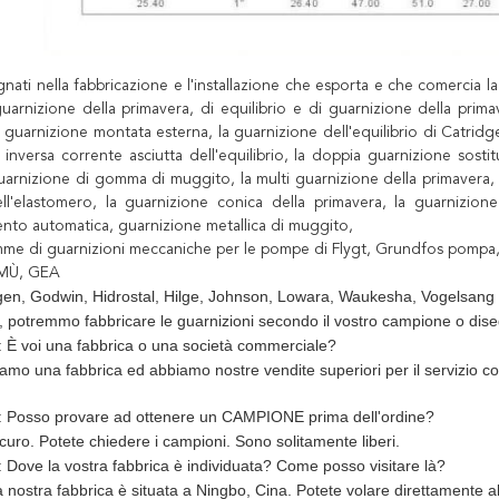
ati nella fabbricazione e l'installazione che esporta e che comercia la
guarnizione della primavera, di equilibrio e di guarnizione della prima
guarnizione montata esterna, la guarnizione dell'equilibrio di Catridge
inversa corrente asciutta dell'equilibrio, la doppia guarnizione sostitut
guarnizione di gomma di muggito, la multi guarnizione della primavera, 
l'elastomero, la guarnizione conica della primavera, la guarnizione
nto automatica, guarnizione metallica di muggito,
mme di guarnizioni meccaniche per le pompe di Flygt, Grundfos pompa
'EMÙ, GEA
n, Godwin, Hidrostal, Hilge, Johnson, Lowara, Waukesha, Vogelsang
lo, potremmo fabbricare le guarnizioni secondo il vostro campione o dis
È voi una fabbrica o una società commerciale?
iamo una fabbrica ed abbiamo nostre vendite superiori per il servizio c
 Posso provare ad ottenere un CAMPIONE prima dell'ordine?
curo. Potete chiedere i campioni. Sono solitamente liberi.
Dove la vostra fabbrica è individuata? Come posso visitare là?
 nostra fabbrica è situata a Ningbo, Cina. Potete volare direttamente all'