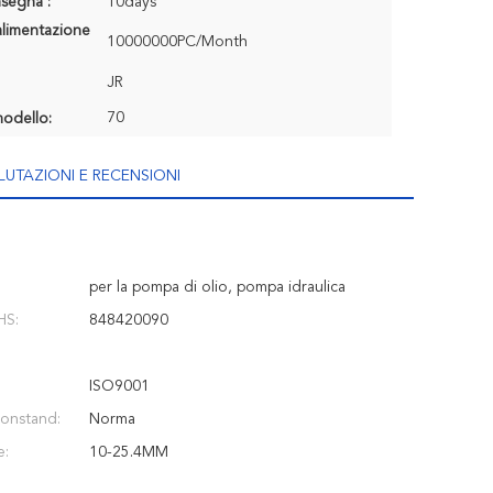
segna :
10days
alimentazione
10000000PC/Month
JR
70
odello:
LUTAZIONI E RECENSIONI
per la pompa di olio, pompa idraulica
HS:
848420090
:
ISO9001
onstand:
Norma
e:
10-25.4MM