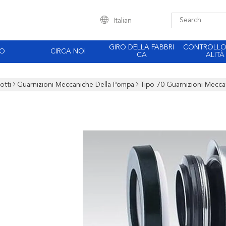
Italian
GIRO DELLA FABBRI
CONTROLLO 
EO
CIRCA NOI
CA
ALITÀ
otti
Guarnizioni Meccaniche Della Pompa
Tipo 70 Guarnizioni Mecca