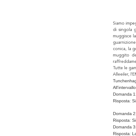
Siamo impegn
di singola 
muggisce la 
guarnizione 
conica, la 
muggito del
raffreddame
Tutte le ga
Alleeiler, l
Tunchenhage
All'interval
Domanda 1: 
Risposta: S
Domanda 2:
Risposta: Si
Domanda 3: 
Risposta: La