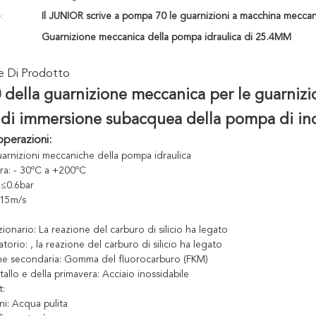
:
Il JUNIOR scrive a pompa 70 le guarnizioni a macchina mecca
Guarnizione meccanica della pompa idraulica di 25.4MM
ne Di Prodotto
 della guarnizione meccanica per le guarnizi
di immersione subacquea della pompa di ind
operazioni:
arnizioni meccaniche della pompa idraulica
ra: - 30ºC a +200ºC
 ≤0.6bar
≤15m/s
zionario:
La reazione del carburo di silicio ha legato
torio: , la reazione del carburo di silicio ha legato
ne secondaria: Gomma del fluorocarburo (FKM)
tallo e della primavera: Acciaio inossidabile
t:
ni: Acqua pulita