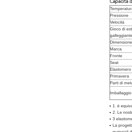
Capacità d
Temperatur
Pressione
Velocità
Gioco di est
galleggiant
Dimensione
Marca
Fronte
Seat
Elastomero
Primavera
Parti di met
Imballaggio
1. è equiv
2. Le nostr
3 elastome
La progett
materiali 