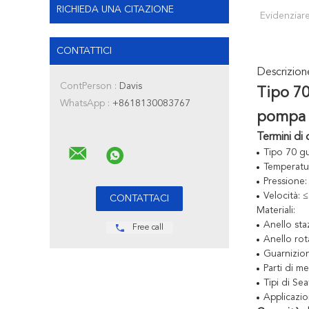
RICHIEDA UNA CITAZIONE
Evidenziare
CONTATTICI
Descrizio
ContPerson :
Davis
Tipo 70
WhatsApp :
+8618130083767
pompa 
Termini di 
Tipo 70 gu
Temperatu
Pressione:
Velocità: 
Materiali:
Anello sta
Free call
Anello rota
Guarnizio
Parti di me
Tipi di Sea
Applicazio